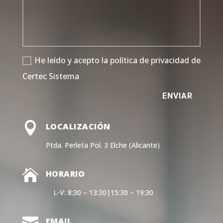
He leído y acepto la política de privacidad de
Certec Sistema
ENVIAR

LOCALIZACIÓN
Ptda. Perleta Pol. 3 Elche (Alicante)

HORARIO
L-V: 8:30 – 13:30|15:30 – 19:30

EMAIL